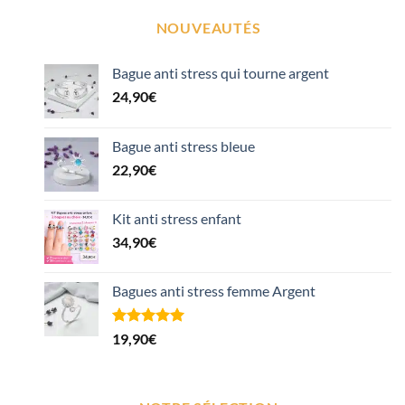
NOUVEAUTÉS
Bague anti stress qui tourne argent
24,90
€
Bague anti stress bleue
22,90
€
Kit anti stress enfant
34,90
€
Bagues anti stress femme Argent
Noté
1
5.00
19,90
€
sur 5 basé
sur
notation
client