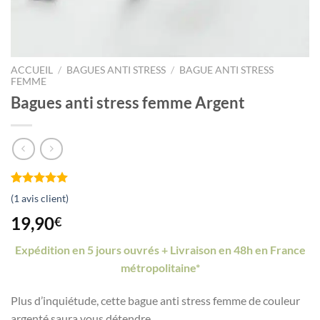
ACCUEIL
/
BAGUES ANTI STRESS
/
BAGUE ANTI STRESS
FEMME
Bagues anti stress femme Argent
Noté
1
5.00
(
1
avis client)
sur 5 basé
sur
notation
19,90
€
client
Expédition en 5 jours ouvrés + Livraison en 48h en France
métropolitaine*
Plus d’inquiétude, cette bague anti stress femme de couleur
argenté saura vous détendre.