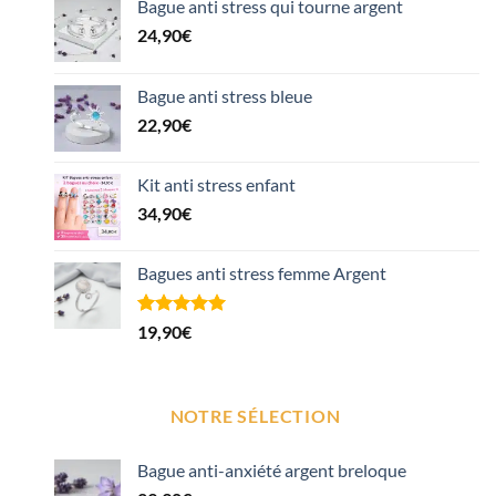
Bague anti stress qui tourne argent
24,90
€
Bague anti stress bleue
22,90
€
Kit anti stress enfant
34,90
€
Bagues anti stress femme Argent
Noté
1
5.00
19,90
€
sur 5 basé
sur
notation
client
NOTRE SÉLECTION
Bague anti-anxiété argent breloque