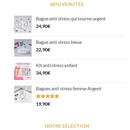
NOUVEAUTÉS
Bague anti stress qui tourne argent
24,90
€
Bague anti stress bleue
22,90
€
Kit anti stress enfant
34,90
€
Bagues anti stress femme Argent
Noté
1
5.00
19,90
€
sur 5 basé
sur
notation
client
NOTRE SÉLECTION