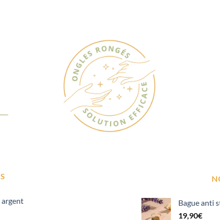
S
N
 argent
Bague anti s
19,90
€