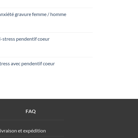
anxiété gravure femme / homme
i-stress pendentif coeur
tress avec pendentif coeur
FAQ
ivraison et expédition