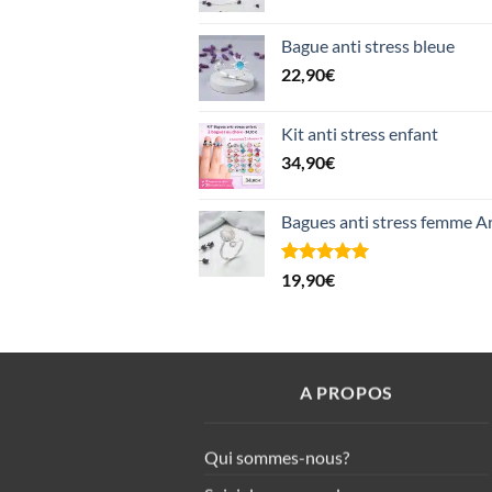
Bague anti stress bleue
22,90
€
Kit anti stress enfant
34,90
€
Bagues anti stress femme A
Noté
1
5.00
19,90
€
sur 5 basé
sur
notation
client
A PROPOS
Qui sommes-nous?