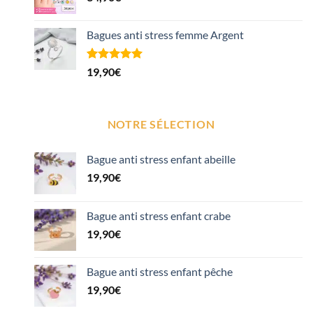
Bagues anti stress femme Argent
Noté
1
5.00
19,90
€
sur 5 basé
sur
notation
client
NOTRE SÉLECTION
Bague anti stress enfant abeille
19,90
€
Bague anti stress enfant crabe
19,90
€
Bague anti stress enfant pêche
19,90
€