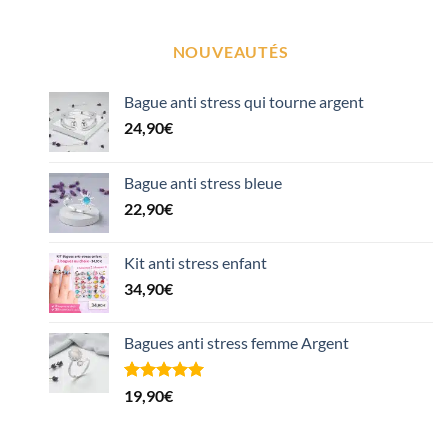
NOUVEAUTÉS
Bague anti stress qui tourne argent
24,90
€
Bague anti stress bleue
22,90
€
Kit anti stress enfant
34,90
€
Bagues anti stress femme Argent
Noté
1
5.00
19,90
€
sur 5 basé
sur
notation
client