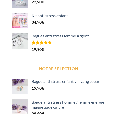
22,90
€
Kit anti stress enfant
34,90
€
Bagues anti stress femme Argent
Noté
1
5.00
19,90
€
sur 5 basé
sur
notation
client
NOTRE SÉLECTION
Bague anti stress enfant yin yang coeur
19,90
€
Bague anti stress homme / femme énergie
magnétique cuivre
29,90
€