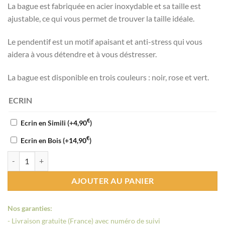
La bague est fabriquée en acier inoxydable et sa taille est
ajustable, ce qui vous permet de trouver la taille idéale.
Le pendentif est un motif apaisant et anti-stress qui vous
aidera à vous détendre et à vous déstresser.
La bague est disponible en trois couleurs : noir, rose et vert.
ECRIN
€
Ecrin en Simili
(+
4,90
)
€
Ecrin en Bois
(+
14,90
)
quantité de Bague anti-stress avec pendentif qui pend
AJOUTER AU PANIER
Nos garanties:
- Livraison gratuite (France) avec numéro de suivi