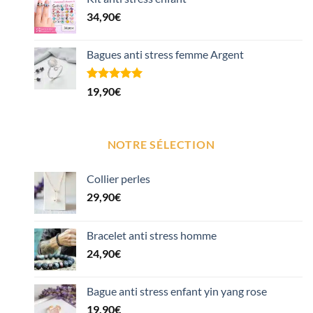
34,90
€
Bagues anti stress femme Argent
Noté
1
5.00
19,90
€
sur 5 basé
sur
notation
client
NOTRE SÉLECTION
Collier perles
29,90
€
Bracelet anti stress homme
24,90
€
Bague anti stress enfant yin yang rose
19,90
€