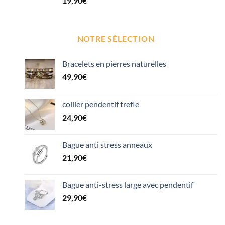
19,90
€
sur 5 basé
sur
notation
client
NOTRE SÉLECTION
Bracelets en pierres naturelles
49,90
€
collier pendentif trefle
24,90
€
Bague anti stress anneaux
21,90
€
Bague anti-stress large avec pendentif
29,90
€