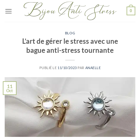
Passer
0
au
contenu
BLOG
L’art de gérer le stress avec une
bague anti-stress tournante
PUBLIÉ LE
11/10/2023
PAR
ANAELLE
11
Oct