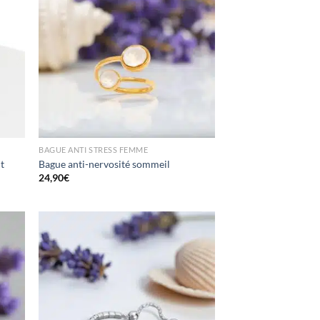
BAGUE ANTI STRESS FEMME
nt
Bague anti-nervosité sommeil
24,90
€