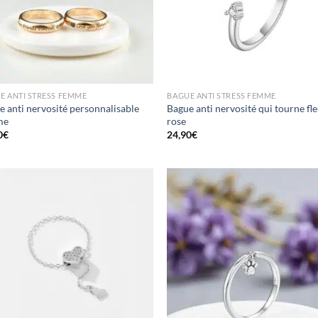
E ANTI STRESS FEMME
BAGUE ANTI STRESS FEMME
e anti nervosité personnalisable
Bague anti nervosité qui tourne fl
me
rose
0
€
24,90
€