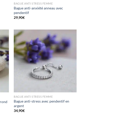
BAGUE ANTI STRESS FEMME
Bague anti-anxiété anneau avec
pendentif
29,90
€
BAGUE ANTI STRESS FEMME
Bague anti-stress avec pendentif en
 rond
argent
34,90
€