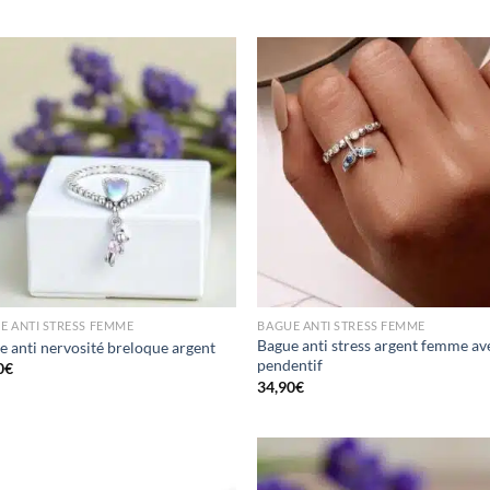
E ANTI STRESS FEMME
BAGUE ANTI STRESS FEMME
Bague anti stress argent femme av
e anti nervosité breloque argent
pendentif
0
€
34,90
€