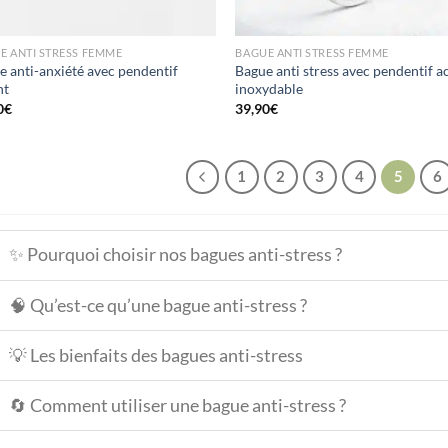
E ANTI STRESS FEMME
BAGUE ANTI STRESS FEMME
e anti-anxiété avec pendentif
Bague anti stress avec pendentif a
nt
inoxydable
0
€
39,90
€
1
2
3
4
5
6
✨ Pourquoi choisir nos bagues anti-stress ?
🧠 Qu’est-ce qu’une bague anti-stress ?
💡 Les bienfaits des bagues anti-stress
🔄 Comment utiliser une bague anti-stress ?