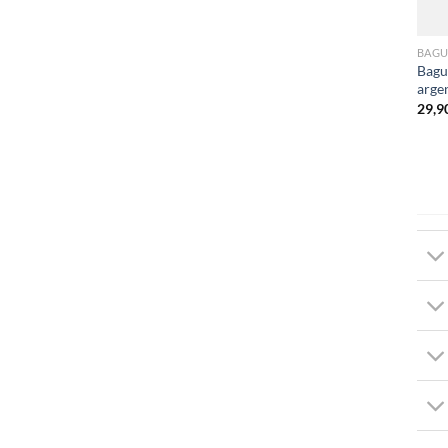
BAGU
Bagu
arge
29,9