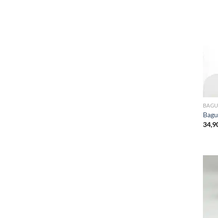
BAGU
Bague
34,9