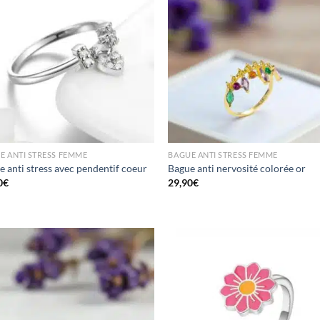
E ANTI STRESS FEMME
BAGUE ANTI STRESS FEMME
 anti stress avec pendentif coeur
Bague anti nervosité colorée or
0
€
29,90
€